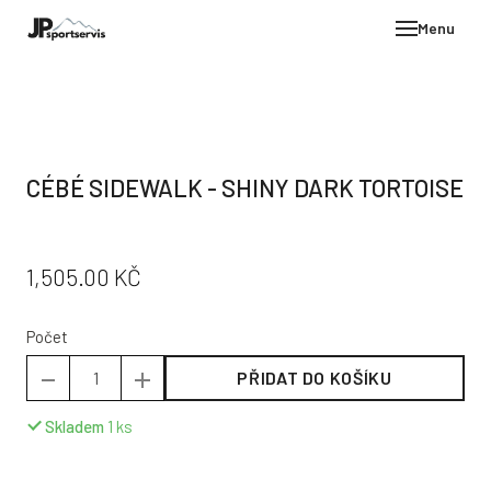
Menu
E-SH
OBLE
HELM
CÉBÉ SIDEWALK - SHINY DARK TORTOISE
VYBA
DÁR
PŮVODNÍ
CENA:
1,505.00 KČ
STÖC
CENA:
PROD
Počet
TEST
PŘIDAT DO KOŠÍKU
POD
KON
Skladem
1
ks