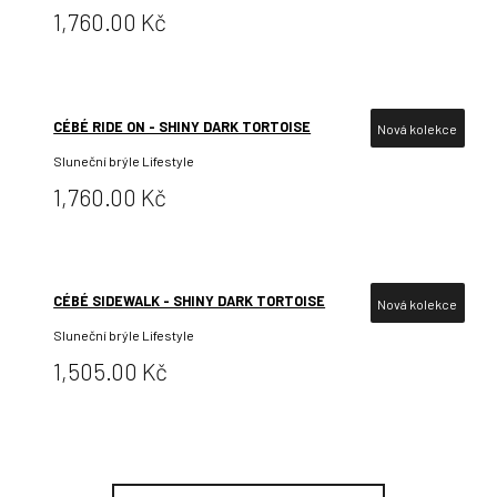
Cena:
1,760.00 Kč
CÉBÉ RIDE ON - SHINY DARK TORTOISE
Nová kolekce
Sluneční brýle Lifestyle
Cena:
1,760.00 Kč
CÉBÉ SIDEWALK - SHINY DARK TORTOISE
Nová kolekce
Sluneční brýle Lifestyle
Cena:
1,505.00 Kč