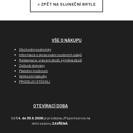
< ZPĚT NA SLUNEČNÍ BRÝLE
VŠE O NÁKUPU
Obchodní podmínky
Informace o zpracování osobních údajů
Reklamace, vrácení zboží, výměna zboží
Způsob dopravy
Platební možnosti
Velikostní tabulky
PRODEJCI STÖCKLI
OTEVÍRACÍ DOBA
Od
1.4. do 30.9.2026
je prodejna JPsportservis na
letní sezónu
ZAVŘENÁ
.