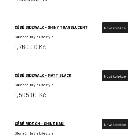
CÉBÉ SIDEWALK - SHINY TRANSLUCENT
Nová kolekce
Sluneční brýle Lifestyle
Cena:
1,760.00 Kč
CÉBÉ SIDEWALK - MATT BLACK
Nová kolekce
Sluneční brýle Lifestyle
Cena:
1,505.00 Kč
CÉBÉ RIDE ON - SHINE KAKI
Nová kolekce
Sluneční brýle Lifestyle