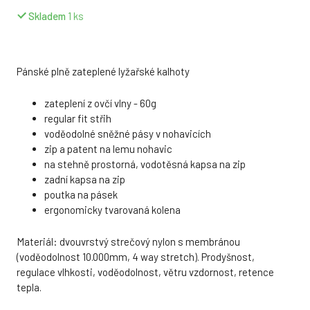
Skladem
1
ks
Pánské plně zateplené lyžařské kalhoty
zateplení z ovčí vlny - 60g
regular fit střih
voděodolné sněžné pásy v nohavicích
zip a patent na lemu nohavic
na stehně prostorná, vodotěsná kapsa na zip
zadní kapsa na zip
poutka na pásek
ergonomicky tvarovaná kolena
Materiál: dvouvrstvý strečový nylon s membránou
(voděodolnost 10.000mm, 4 way stretch). Prodyšnost,
regulace vlhkosti, voděodolnost, větru vzdornost, retence
tepla.