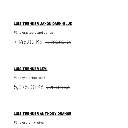
cena:
LUIS TRENKER JAXON DARK-BLUE
Pánská zateplovací bunda
Původní
Cena:
7,145.00 Kč
14,290.00 Kč
cena:
LUIS TRENKER LEVI
Pánský merino rolák
Původní
Cena:
5,075.00 Kč
7,290.00 Kč
cena:
LUIS TRENKER ANTHONY ORANGE
Pánská první vrstva