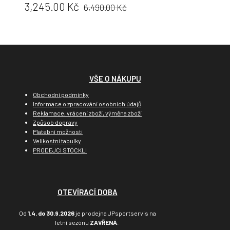
Původní
Cena:
3,245.00 Kč
6,490.00 Kč
cena:
VŠE O NÁKUPU
Obchodní podmínky
Informace o zpracování osobních údajů
Reklamace, vrácení zboží, výměna zboží
Způsob dopravy
Platební možnosti
Velikostní tabulky
PRODEJCI STÖCKLI
OTEVÍRACÍ DOBA
Od
1.4. do 30.9.2026
je prodejna JPsportservis na
letní sezónu
ZAVŘENÁ
.