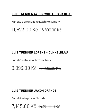
LUIS TRENKER AYDEN WHITE-DARK BLUE
Pánské softshellové lyžařské kalhoty
Původní
Cena:
11,823.00 Kč
16,890.00 Kč
cena:
LUIS TRENKER LORENZ - DUNKELBLAU
Pánské kotníkové kožené boty
Původní
Cena:
9,093.00 Kč
12,990.00 Kč
cena:
LUIS TRENKER JAXON ORANGE
Pánská zateplovací bunda
Původní
Cena:
7,145.00 Kč
14,290.00 Kč