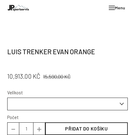
Menu
E-SH
OBLE
HELM
LUIS TRENKER EVAN ORANGE
VYBA
DÁR
PŮVODNÍ
CENA:
10,913.00 KČ
STÖC
15,590.00 KČ
CENA:
PROD
Velikost
TEST
POD
KON
Počet
PŘIDAT DO KOŠÍKU