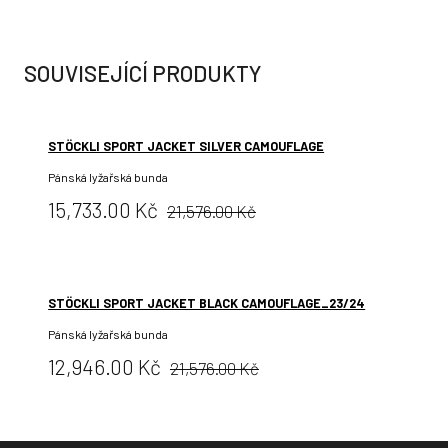
SOUVISEJÍCÍ PRODUKTY
STÖCKLI SPORT JACKET SILVER CAMOUFLAGE
Pánská lyžařská bunda
Původní
Cena:
15,733.00 Kč
21,576.00 Kč
cena:
STÖCKLI SPORT JACKET BLACK CAMOUFLAGE_23/24
Pánská lyžařská bunda
Původní
Cena:
12,946.00 Kč
21,576.00 Kč
cena: