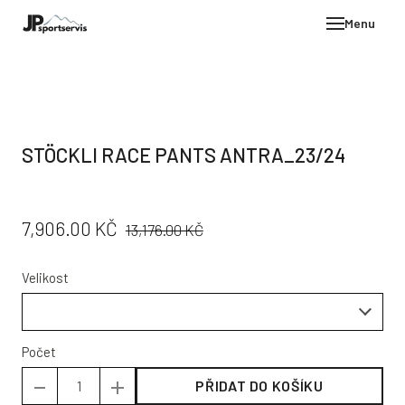
Menu
E-SH
OBLE
HELM
STÖCKLI RACE PANTS ANTRA_23/24
VYBA
DÁR
PŮVODNÍ
CENA:
7,906.00 KČ
STÖC
13,176.00 KČ
CENA:
PROD
Velikost
TEST
POD
KON
Počet
PŘIDAT DO KOŠÍKU