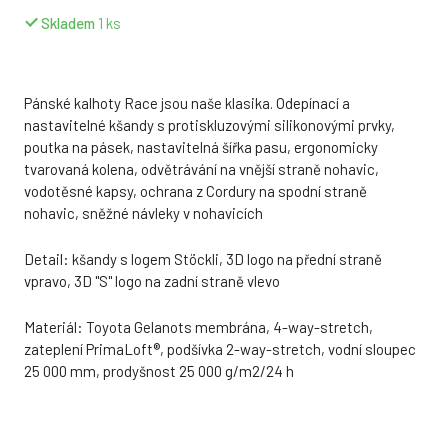
Skladem
1
ks
Pánské kalhoty Race jsou naše klasika. Odepínací a
nastavitelné kšandy s protiskluzovými silikonovými prvky,
poutka na pásek, nastavitelná šířka pasu, ergonomicky
tvarovaná kolena, odvětrávání na vnější straně nohavic,
vodotěsné kapsy, ochrana z Cordury na spodní straně
nohavic, sněžné návleky v nohavicích
Detail: kšandy s logem Stöckli, 3D logo na přední straně
vpravo, 3D "S" logo na zadní straně vlevo
Materiál: Toyota Gelanots membrána, 4-way-stretch,
zateplení PrimaLoft®, podšívka 2-way-stretch, vodní sloupec
25 000 mm, prodyšnost 25 000 g/m2/24 h