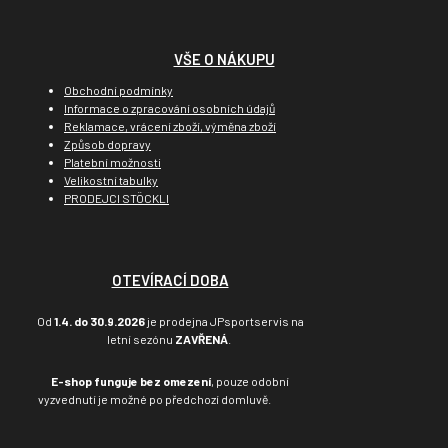
VŠE O NÁKUPU
Obchodní podmínky
Informace o zpracování osobních údajů
Reklamace, vrácení zboží, výměna zboží
Způsob dopravy
Platební možnosti
Velikostní tabulky
PRODEJCI STÖCKLI
OTEVÍRACÍ DOBA
Od
1.4. do 30.9.2026
je prodejna JPsportservis na
letní sezónu
ZAVŘENÁ
.
E-shop funguje bez omezení
, pouze odobní
vyzvednutí je možné po předchozí domluvě.