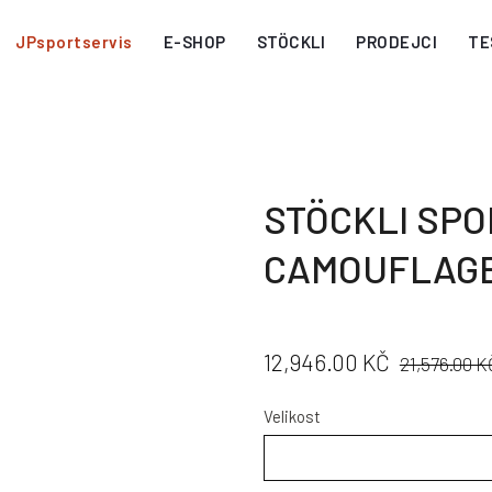
JPsportservis
E-SHOP
STÖCKLI
PRODEJCI
TE
STÖCKLI SPO
CAMOUFLAGE
CENA:
PŮVODNÍ
12,946.00 KČ
21,576.00 K
CENA:
Velikost