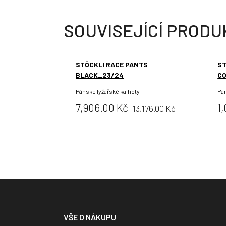
SOUVISEJÍCÍ PRODU
STÖCKLI RACE PANTS
ST
BLACK_23/24
CO
Pánské lyžařské kalhoty
Pá
Původní
Cena:
C
7,906.00 Kč
1
13,176.00 Kč
cena:
VŠE O NÁKUPU