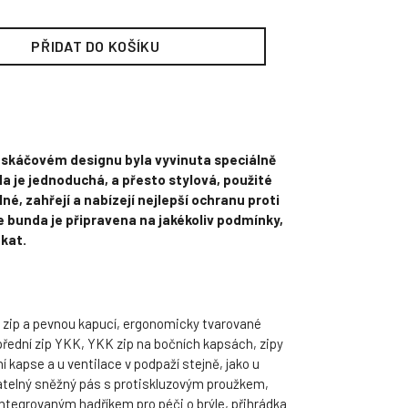
PŘIDAT DO KOŠÍKU
askáčovém designu byla vyvinuta speciálně
a je jednoduchá, a přesto stylová, použité
né, zahřejí a nabízejí nejlepší ochranu proti
že bunda je připravena na jakékoliv podmínky,
kat.
 zip a pevnou kapucí, ergonomicky tvarované
řední zip YKK, YKK zip na bočních kapsách, zipy
 kapse a u ventilace v podpaží stejně, jako u
atelný sněžný pás s protiskluzovým proužkem,
 integrovaným hadříkem pro péči o brýle, přihrádka