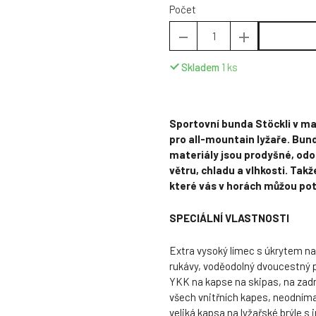
Počet
Skladem
1
ks
Sportovní bunda Stöckli v m
pro all-mountain lyžaře. Bund
materiály jsou prodyšné, odol
větru, chladu a vlhkosti. Tak
které vás v horách můžou pot
SPECIÁLNÍ VLASTNOSTI
Extra vysoký límec s úkrytem na
rukávy, voděodolný dvoucestný p
YKK na kapse na skipas, na zadní
všech vnitřních kapes, neodním
veliká kapsa na lyžařské brýle s