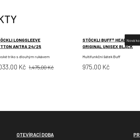
KTY
ÖCKLI LONGSLEEVE
STÖCKLI BUFF® HEADWEAR
Nová ko
TTON ANTRA 24/25
ORIGINAL UNISEX BLACK
nské triko s dlouhým rukávem
Multifunkční šátek Buff
Původní
ena:
Cena:
,033.00 Kč
975.00 Kč
1,475.00 Kč
cena:
OTEVÍRACÍ DOBA
PR