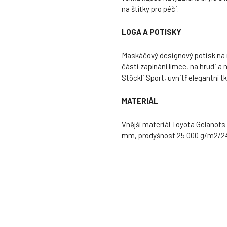
na štítky pro péči.
LOGA A POTISKY
Maskáčový designový potisk na 
části zapínání límce, na hrudi a 
Stöckli Sport, uvnitř elegantní tk
MATERIÁL
Vnější materiál Toyota Gelanot
mm, prodyšnost 25 000 g/m2/24