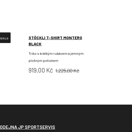
STÖCKLI T-SHIRT MONTERO
lekce
BLACK
Triko s krátkým rukávem a jemným
plošným potiskem
Původní
Cena:
919.00 Kč
1,225.00 Kč
cena:
ODEJNA JP SPORTSERVIS