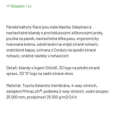
Skladem
1
ks
Pánské kalhoty Race jsou naše klasika. Odepínací a
nastavitelné kšandy s protiskluzovými silikonovými prvky,
poutka na pásek, nastavitelná šířka pasu, ergonomicky
tvarovaná kolena, odvětrávání na vnější straně nohavic,
vodotěsné kapsy, ochrana z Cordury na spodní straně
nohavic, sněžné návleky v nohavicích
Detail: kšandy s logem Stöckli, 3D logo na přední straně
vpravo, 3D "S" logo na zadní straně vlevo
Materiál: Toyota Gelanots membrána, 4-way-stretch,
zateplení PrimaLoft®, podšívka 2-way-stretch, vodní sloupec
25 000 mm, prodyšnost 25 000 g/m2/24 h