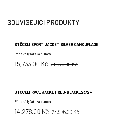
SOUVISEJÍCÍ PRODUKTY
STÖCKLI SPORT JACKET SILVER CAMOUFLAGE
Pánská lyžařská bunda
Původní
Cena:
15,733.00 Kč
21,576.00 Kč
cena:
STÖCKLI RACE JACKET RED-BLACK_23/24
Pánská lyžařská bunda
Původní
Cena:
14,278.00 Kč
23,976.00 Kč
cena: