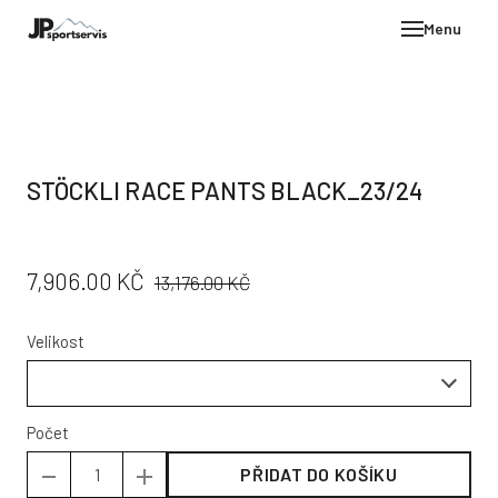
Menu
E-SH
OBLE
HELM
STÖCKLI RACE PANTS BLACK_23/24
VYBA
DÁR
PŮVODNÍ
CENA:
7,906.00 KČ
STÖC
13,176.00 KČ
CENA:
PROD
Velikost
TEST
POD
KON
Počet
PŘIDAT DO KOŠÍKU