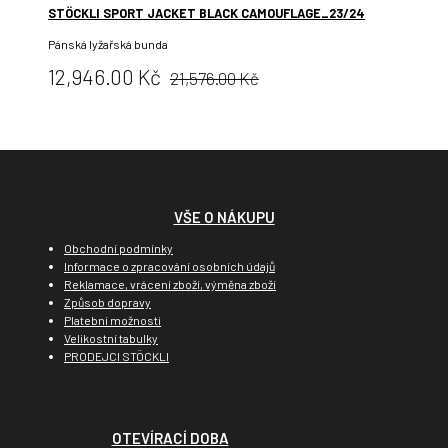
STÖCKLI SPORT JACKET BLACK CAMOUFLAGE_23/24
Pánská lyžařská bunda
Původní
Cena:
12,946.00 Kč
21,576.00 Kč
cena:
VŠE O NÁKUPU
Obchodní podmínky
Informace o zpracování osobních údajů
Reklamace, vrácení zboží, výměna zboží
Způsob dopravy
Platební možnosti
Velikostní tabulky
PRODEJCI STÖCKLI
OTEVÍRACÍ DOBA