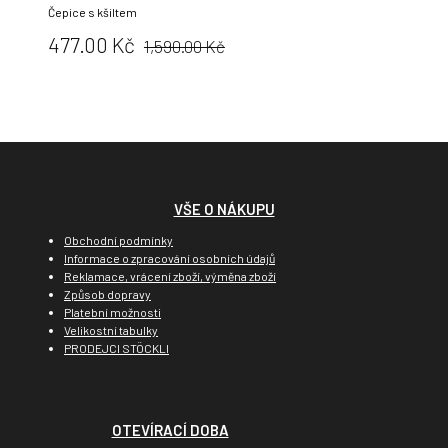
Čepice s kšiltem
Původní
Cena:
477.00 Kč
1,590.00 Kč
cena:
VŠE O NÁKUPU
Obchodní podmínky
Informace o zpracování osobních údajů
Reklamace, vrácení zboží, výměna zboží
Způsob dopravy
Platební možnosti
Velikostní tabulky
PRODEJCI STÖCKLI
OTEVÍRACÍ DOBA