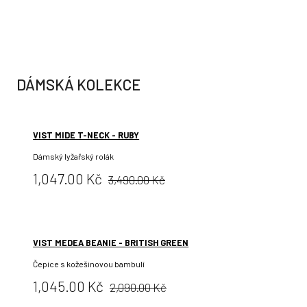
cena:
DÁMSKÁ KOLEKCE
VIST MIDE T-NECK - RUBY
Dámský lyžařský rolák
Původní
Cena:
1,047.00 Kč
3,490.00 Kč
cena:
VIST MEDEA BEANIE - BRITISH GREEN
Čepice s kožešinovou bambulí
Původní
Cena:
1,045.00 Kč
2,090.00 Kč
cena: