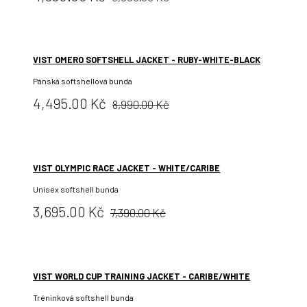
cena:
VIST OMERO SOFTSHELL JACKET - RUBY-WHITE-BLACK
Pánská softshellová bunda
Původní
Cena:
4,495.00 Kč
8,990.00 Kč
cena:
VIST OLYMPIC RACE JACKET - WHITE/CARIBE
Unisex softshell bunda
Původní
Cena:
3,695.00 Kč
7,390.00 Kč
cena:
VIST WORLD CUP TRAINING JACKET - CARIBE/WHITE
Tréninková softshell bunda