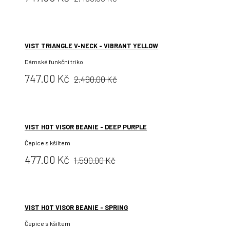
cena:
VIST TRIANGLE V-NECK - VIBRANT YELLOW
Dámské funkční triko
Původní
Cena:
747.00 Kč
2,490.00 Kč
cena:
VIST HOT VISOR BEANIE - DEEP PURPLE
Čepice s kšiltem
Původní
Cena:
477.00 Kč
1,590.00 Kč
cena:
VIST HOT VISOR BEANIE - SPRING
Čepice s kšiltem