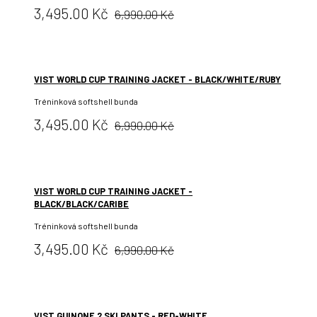
Původní
Cena:
3,495.00 Kč
6,990.00 Kč
cena:
VIST WORLD CUP TRAINING JACKET - BLACK/WHITE/RUBY
Tréninková softshell bunda
Původní
Cena:
3,495.00 Kč
6,990.00 Kč
cena:
VIST WORLD CUP TRAINING JACKET -
BLACK/BLACK/CARIBE
Tréninková softshell bunda
Původní
Cena:
3,495.00 Kč
6,990.00 Kč
cena:
VIST GUINONE 2 SKI PANTS - RED-WHITE