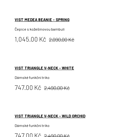
VIST MEDEA BEANIE - SPRING
Čepice s kožešinovou bambulí
Původní
Cena:
1,045.00 Kč
2,090.00 Kč
cena:
VIST TRIANGLE V-NECK - WHITE
Dámské funkční triko
Původní
Cena:
747.00 Kč
2,490.00 Kč
cena:
VIST TRIANGLE V-NECK - WILD ORCHID
Dámské funkční triko
Původní
Cena:
747.00 Kč
2,490.00 Kč