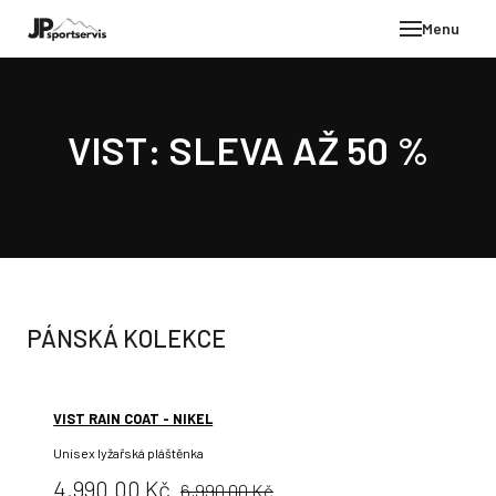
Menu
E-SH
OBLE
VIST: SLEVA AŽ 50 %
HELM
VYBA
DÁR
STÖC
PROD
PÁNSKÁ KOLEKCE
TEST
POD
VIST RAIN COAT - NIKEL
KON
Unisex lyžařská pláštěnka
Původní
Cena:
4,990.00 Kč
6,990.00 Kč