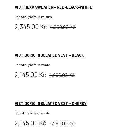
VIST HEXA SWEATER - RED-BLACK-WHITE
Pánská lyžařská mikina
Původní
Cena:
2,345.00 Kč
4,690.00 Kč
cena:
VIST DORIO INSULATED VEST - BLACK
Pánská lyžařská vesta
Původní
Cena:
2,145.00 Kč
4,290.00 Kč
cena:
VIST DORIO INSULATED VEST - CHERRY
Pánská lyžařská vesta
Původní
Cena:
2,145.00 Kč
4,290.00 Kč
cena: