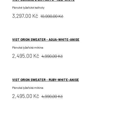
Pánské lyžařské kalhoty
Původní
Cena:
3,297.00 Kč
10,990.00 Kč
cena:
VIST ORION SWEATER - AQUA-WHITE-ANISE
Pánská lyžařská mikina
Původní
Cena:
2,495.00 Kč
4,990.00 Kč
cena:
VIST ORION SWEATER - RUBY-WHITE-ANISE
Pánská lyžařská mikina
Původní
Cena:
2,495.00 Kč
4,990.00 Kč
cena: